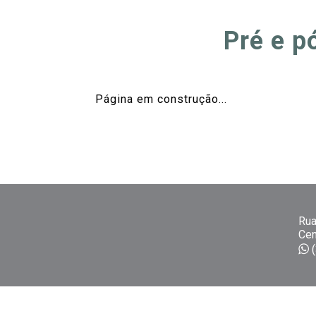
Pré e p
Página em construção...
Rua
Cen