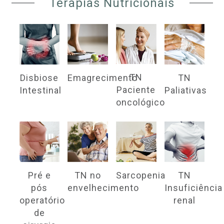
Terapias Nutricionais
TN
Disbiose
Emagrecimento
TN
Paciente
Intestinal
Paliativas
oncológico
Pré e
Sarcopenia
TN no
TN
pós
envelhecimento
Insuficiência
operatório
renal
de