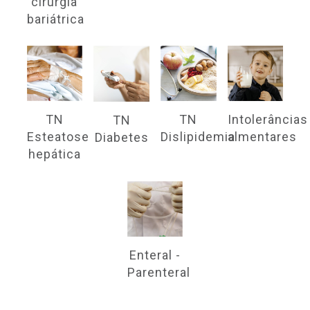
cirurgia
bariátrica
TN
TN
Intolerâncias
TN
Esteatose
Dislipidemia
almentares
Diabetes
hepática
Enteral -
Parenteral